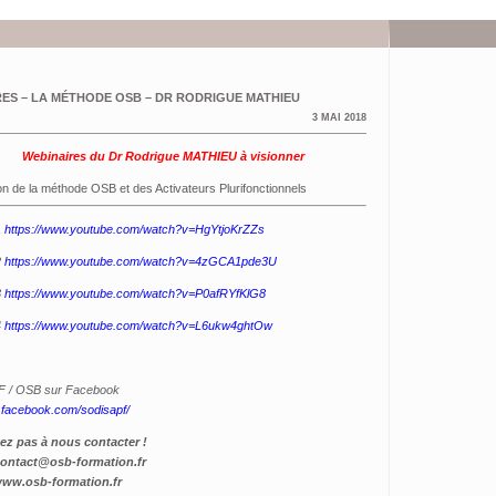
ES – LA MÉTHODE OSB – DR RODRIGUE MATHIEU
3 MAI 2018
Webinaires du Dr Rodrigue MATHIEU à visionner
on de la méthode OSB et des Activateurs Plurifonctionnels
1
https://www.youtube.com/watch?v=HgYtjoKrZZs
2
https://www.youtube.com/watch?v=4zGCA1pde3U
3
https://www.youtube.com/watch?v=P0afRYfKlG8
4
https://www.youtube.com/watch?v=L6ukw4ghtOw
 / OSB sur Facebook
fr.facebook.com/sodisapf/
tez pas à nous contacter !
ontact@osb-formation.fr
ww.osb-formation.fr