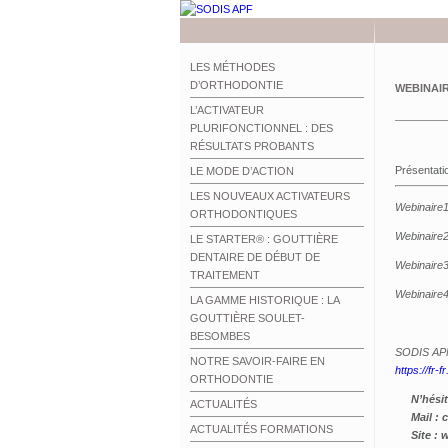
LES MÉTHODES
D’ORTHODONTIE
WEBINAIR
L’ACTIVATEUR
PLURIFONCTIONNEL : DES
RÉSULTATS PROBANTS
Présentati
LE MODE D’ACTION
LES NOUVEAUX ACTIVATEURS
Webinaire
ORTHODONTIQUES
Webinaire
LE STARTER® : GOUTTIÈRE
DENTAIRE DE DÉBUT DE
Webinaire
TRAITEMENT
Webinaire
LA GAMME HISTORIQUE : LA
GOUTTIÈRE SOULET-
BESOMBES
SODIS APF
NOTRE SAVOIR-FAIRE EN
https://fr-
ORTHODONTIE
N’hési
ACTUALITÉS
Mail :
c
ACTUALITÉS FORMATIONS
Site :
w